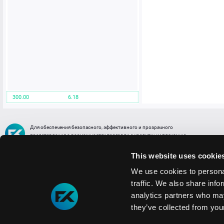
300.00
6.18
Для обеспечения безопасного, эффективного и прозрачного
представления о возможностях торговли с кредитным плечом на
FREE2EX сообщаем вам, что все активы, представленные в разделе
торговли с кредитным плечом или связанных с ней разделах в торговой
This website uses cookie
платформе являются цифровыми токенами, представляющими
различные торговые активы и отражающие стоимость таких активов.
We use cookies to personal
traffic. We also share info
Информация о рисках
1. Деятельность, связанная со сделками (операциями) с токенами связана
analytics partners who may
с высоким уровнем риска полной потери денежных средств и иных объектов граж
they’ve collected from your
технических сбоев (ошибок); совершения противоправных действий, включая хи
2. Помните, что токены не являются средством платежа и не обеспечиваются гос
Мы используем файлы cookie
3. Правовое регулирование сделок с токенами не имеет единообразного подхода