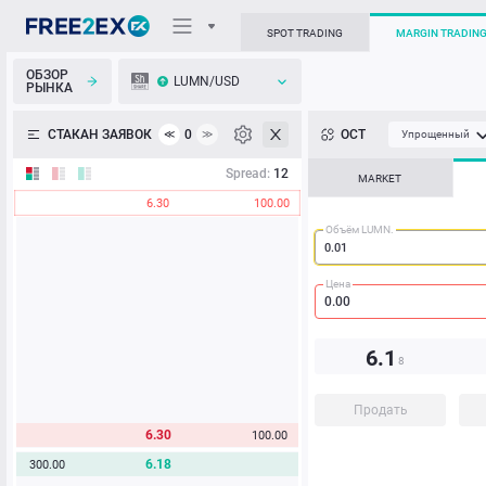
SPOT TRADING
MARGIN TRADIN
ОБЗОР
LUMN/USD
РЫНКА
О торговом терминале
СТАКАН ЗАЯВОК
0
ОСТ
≪
≫
Упрощенный
Личный кабинет
Spread:
12
MARKET
6.30
100.00
Heatmap
Объём LUMN.
База знаний
Цена
6.1
8
Продать
6.30
100.00
6.18
300.00