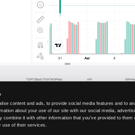
ТОРГОВЫЕ ПЛАТФОРМЫ
API
ЛИЧНЫ
Веб-терминал TickTrader
WebREST API
Откры
Win-терминал TickTrader
WebSocket Feed API
Попол
s
Приложение TickTrader для Android
WebSocket Trade API
Снять 
ise content and ads, to provide social media features and to an
Приложение TickTrader для iOS
FIX API
Партне
rmation about your use of our site with our social media, advertis
Восст
 combine it with other information that you’ve provided to them o
данских прав (инвестиций), переданных в обмен на токены (в том числе в результате волати
 use of their services.
щение).
ударством.
 и последствия совершения таких сделок могут иметь разную правовую оценку в различных го