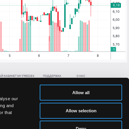
Й КАБИНЕТ MY FREE2EX
ПОДДЕРЖКА
О НАС
ть биржевой счет
Контакты
Документы
,
,
нить в BTC
ETH
LTC
База знаний
Политика AML/KYC
Allow all
,
,
в BTC
ETH
LTC
Отправить заявку
Политика конфиденциальности
alyse our
рская ссылка
Раскрытие рисков
ing and
ановить пароль/ПИН-код
Allow selection
r that
льности стоимости токенов;
Deny
сударствах.