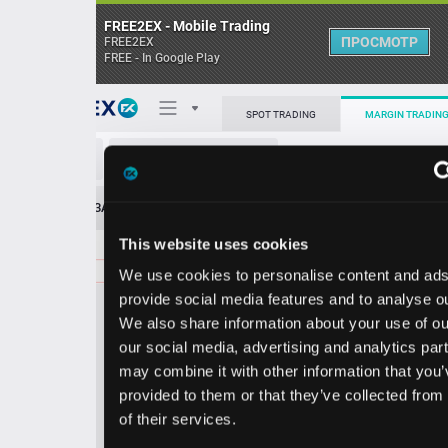
FREE2EX - Mobile Trading
ПРОСМОТР
FREE2EX
FREE - In Google Play
Поп
SPOT TRADING
MARGIN TRADING
SHOP/USD
О торговом терминале
ЗАЯВОК
0
ОСТ
≪
≫
Упрощенный
Личный кабинет
This website uses cookies
Spread:
164
MARKET
LIMIT
151.08
100.00
We use cookies to personalise content and ads, to
Heatmap
Объём SHOP
provide social media features and to analyse our traffic.
We also share information about your use of our site with
База знаний
our social media, advertising and analytics partners who
Цена
may combine it with other information that you’ve
provided to them or that they’ve collected from your use
9.4
1.0
14
15
of their services.
4
8