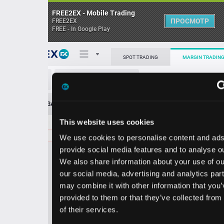
FREE2EX - Mobile Trading
ПРОСМОТР
FREE2EX
FREE - In Google Play
Поп
SPOT TRADING
MARGIN TRADING
CAH/USD
О торговом терминале
ЗАЯВОК
0
ОСТ
≪
≫
Упрощенный
Личный кабинет
This website uses cookies
Spread:
252
MARKET
LIMIT
238.54
100.00
We use cookies to personalise content and ads, to
Heatmap
Объём CAH.
provide social media features and to analyse our traffic.
We also share information about your use of our site with
База знаний
our social media, advertising and analytics partners who
Цена
may combine it with other information that you’ve
provided to them or that they’ve collected from your use
6.0
8.5
23
23
of their services.
2
4