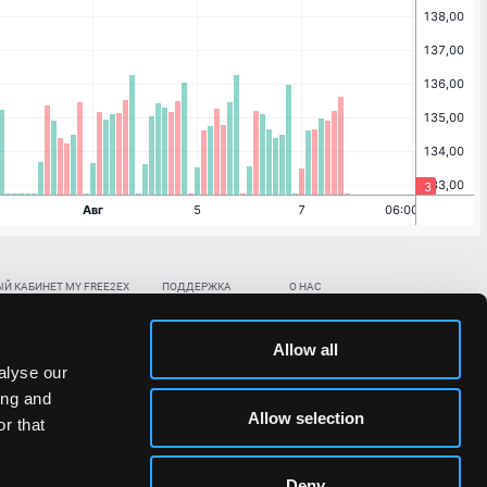
Й КАБИНЕТ MY FREE2EX
ПОДДЕРЖКА
О НАС
ть биржевой счет
Контакты
Документы
,
,
нить в BTC
ETH
LTC
База знаний
Политика AML/KYC
Allow all
,
,
в BTC
ETH
LTC
Отправить заявку
Политика конфиденциальности
alyse our
рская ссылка
Раскрытие рисков
ing and
ановить пароль/ПИН-код
Allow selection
r that
льности стоимости токенов;
Deny
сударствах.