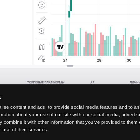
ТОРГОВЫЕ ПЛАТФОРМЫ
API
ЛИЧНЫ
Веб-терминал TickTrader
WebREST API
Откры
Win-терминал TickTrader
WebSocket Feed API
Попол
s
Приложение TickTrader для Android
WebSocket Trade API
Снять 
ise content and ads, to provide social media features and to an
Приложение TickTrader для iOS
FIX API
Партне
rmation about your use of our site with our social media, advertis
Восст
 combine it with other information that you’ve provided to them o
данских прав (инвестиций), переданных в обмен на токены (в том числе в результате волати
 use of their services.
щение).
ударством.
 и последствия совершения таких сделок могут иметь разную правовую оценку в различных го