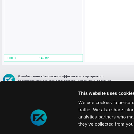
300.00
142.82
Для обеспечения безопасного, эффективного и прозрачного
представления о возможностях торговли с кредитным плечом на
FREE2EX сообщаем вам, что все активы, представленные в разделе
торговли с кредитным плечом или связанных с ней разделах в торговой
This website uses cookie
платформе являются цифровыми токенами, представляющими
различные торговые активы и отражающие стоимость таких активов.
We use cookies to personal
traffic. We also share info
Информация о рисках
1. Деятельность, связанная со сделками (операциями) с токенами связана
analytics partners who may
с высоким уровнем риска полной потери денежных средств и иных объектов граж
they’ve collected from your
технических сбоев (ошибок); совершения противоправных действий, включая хи
2. Помните, что токены не являются средством платежа и не обеспечиваются гос
Мы используем файлы cookie
3. Правовое регулирование сделок с токенами не имеет единообразного подхода