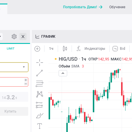
Попробовать Демо!
Обучение
G
API
ГРАФИК
Новости
LIMIT
Отправить запрос / Напи
3.2
14
5
Купить