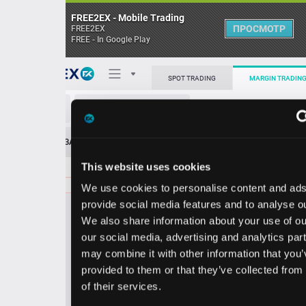
FREE2EX - Mobile Trading
ПРОСМОТР
FREE2EX
FREE - In Google Play
Поп
SPOT TRADING
MARGIN TRADING
GAP/USD
О торговом терминале
ЗАЯВОК
0
ОСТ
≪
≫
Упрощенный
Личный кабинет
This website uses cookies
Spread:
28
MARKET
LIMIT
20.64
200.00
We use cookies to personalise content and ads, to
Heatmap
Объём GPS
provide social media features and to analyse our traffic.
We also share information about your use of our site with
База знаний
our social media, advertising and analytics partners who
Цена
may combine it with other information that you’ve
provided to them or that they’ve collected from your use
0.3
0.6
2
2
of their services.
6
4