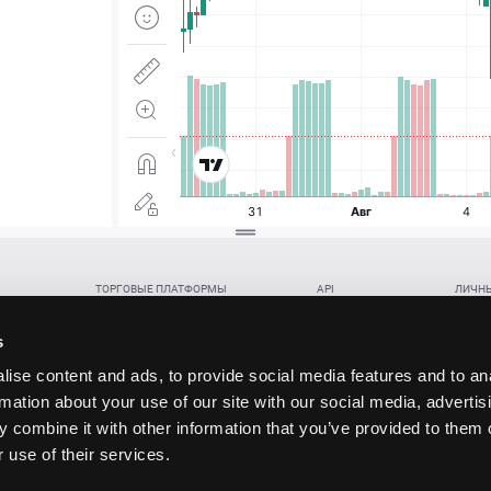
ТОРГОВЫЕ ПЛАТФОРМЫ
API
ЛИЧНЫ
Веб-терминал TickTrader
WebREST API
Откры
Win-терминал TickTrader
WebSocket Feed API
Попол
s
Приложение TickTrader для Android
WebSocket Trade API
Снять 
ise content and ads, to provide social media features and to an
Приложение TickTrader для iOS
FIX API
Партне
rmation about your use of our site with our social media, advertis
Восст
 combine it with other information that you’ve provided to them o
данских прав (инвестиций), переданных в обмен на токены (в том числе в результате волати
 use of their services.
щение).
ударством.
 и последствия совершения таких сделок могут иметь разную правовую оценку в различных го