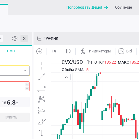
Попробовать Демо!
Обучение
G
API
ГРАФИК
Новости
LIMIT
Отправить запрос / Напи
6.8
18
2
Купить