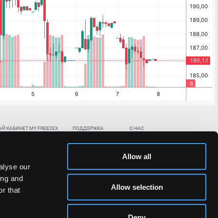
Й КАБИНЕТ MY FREE2EX
ПОДДЕРЖКА
О НАС
ть биржевой счет
Контакты
Документы
,
,
нить в BTC
ETH
LTC
База знаний
Политика AML/KYC
Allow all
,
,
в BTC
ETH
LTC
Отправить заявку
Политика конфиденциальности
alyse our
рская ссылка
Раскрытие рисков
ing and
ановить пароль/ПИН-код
Allow selection
r that
льности стоимости токенов;
Deny
сударствах.