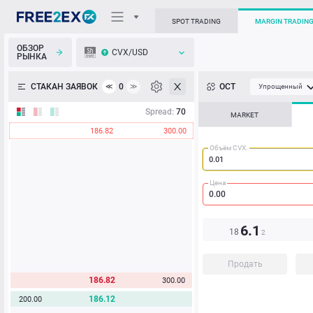
SPOT TRADING
MARGIN TRADIN
ОБЗОР
CVX/USD
РЫНКА
О торговом терминале
СТАКАН ЗАЯВОК
0
ОСТ
≪
≫
Упрощенный
Личный кабинет
Spread:
70
MARKET
186.82
300.00
Heatmap
Объём CVX.
База знаний
Цена
6.1
18
2
Продать
186.82
300.00
186.12
200.00