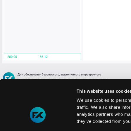
200.00
186.12
Для обеспечения безопасного, эффективного и прозрачного
представления о возможностях торговли с кредитным плечом на
FREE2EX сообщаем вам, что все активы, представленные в разделе
торговли с кредитным плечом или связанных с ней разделах в торговой
This website uses cookie
платформе являются цифровыми токенами, представляющими
различные торговые активы и отражающие стоимость таких активов.
We use cookies to personal
traffic. We also share info
Информация о рисках
1. Деятельность, связанная со сделками (операциями) с токенами связана
analytics partners who may
с высоким уровнем риска полной потери денежных средств и иных объектов граж
they’ve collected from your
технических сбоев (ошибок); совершения противоправных действий, включая хи
2. Помните, что токены не являются средством платежа и не обеспечиваются гос
Мы используем файлы cookie
3. Правовое регулирование сделок с токенами не имеет единообразного подхода