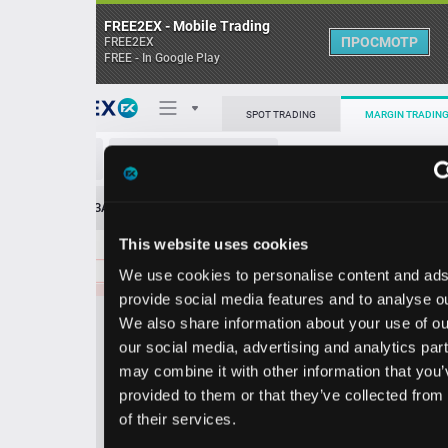
FREE2EX - Mobile Trading
ПРОСМОТР
FREE2EX
FREE - In Google Play
0.02207
286020.00
Поп
SPOT TRADING
MARGIN TRADING
0.02206
11600.00
0.02205
25635.00
S/USDT
0.02204
13336.00
О торговом терминале
0.02203
21889.00
ЗАЯВОК
0
ОСТ
≪
≫
Упрощенный
0.02202
2660.00
Личный кабинет
0.02201
16677.00
This website uses cookies
Spread:
5
MARKET
LIMIT
0.02200
8436.00
0.02200
1929367.00
We use cookies to personalise content and ads, to
Heatmap
0.02199
1073283.00
Объём S
provide social media features and to analyse our traffic.
0.02198
48780.00
We also share information about your use of our site with
База знаний
0.02197
46860.00
our social media, advertising and analytics partners who
Цена
0.02196
59667.00
may combine it with other information that you’ve
0.02195
44623.00
provided to them or that they’ve collected from your use
0.02194
43398.00
18
18
0.0
2
0.0
2
of their services.
3
8
0.02193
72928.00