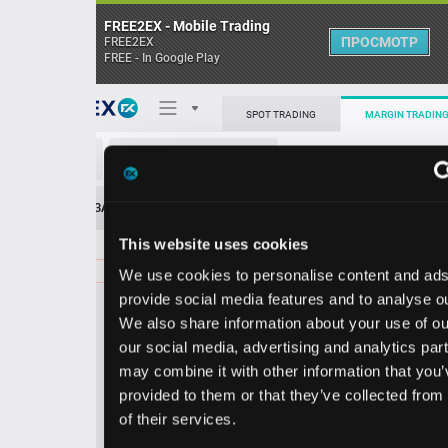
FREE2EX - Mobile Trading
ПРОСМОТР
FREE2EX
FREE - In Google Play
Поп
SPOT TRADING
MARGIN TRADING
CTSH/USD
О торговом терминале
ЗАЯВОК
0
ОСТ
≪
≫
Упрощенный
Личный кабинет
This website uses cookies
Spread:
42
MARKET
LIMIT
58.06
100.00
We use cookies to personalise content and ads, to
Heatmap
Объём CTSH
provide social media features and to analyse our traffic.
We also share information about your use of our site with
База знаний
our social media, advertising and analytics partners who
Цена
may combine it with other information that you’ve
provided to them or that they’ve collected from your use
7.6
8.0
5
5
of their services.
4
6