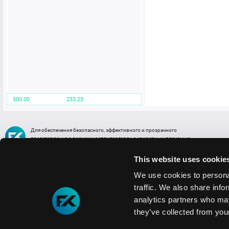
500.00
233.23
Для обеспечения безопасного, эффективного и прозрачного
представления о возможностях торговли с кредитным плечом на
FREE2EX сообщаем вам, что все активы, представленные в разделе
торговли с кредитным плечом или связанных с ней разделах в торговой
This website uses cookie
платформе являются цифровыми токенами, представляющими
различные торговые активы и отражающие стоимость таких активов.
We use cookies to personal
traffic. We also share info
Информация о рисках
1. Деятельность, связанная со сделками (операциями) с токенами связана
analytics partners who may
с высоким уровнем риска полной потери денежных средств и иных объектов граж
they’ve collected from your
технических сбоев (ошибок); совершения противоправных действий, включая хи
2. Помните, что токены не являются средством платежа и не обеспечиваются гос
Мы используем файлы cookie
3. Правовое регулирование сделок с токенами не имеет единообразного подхода