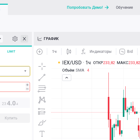
Попробовать Демо!
Обучение
G
API
ГРАФИК
Новости
LIMIT
Отправить запрос / Напи
4.0
23
4
Купить