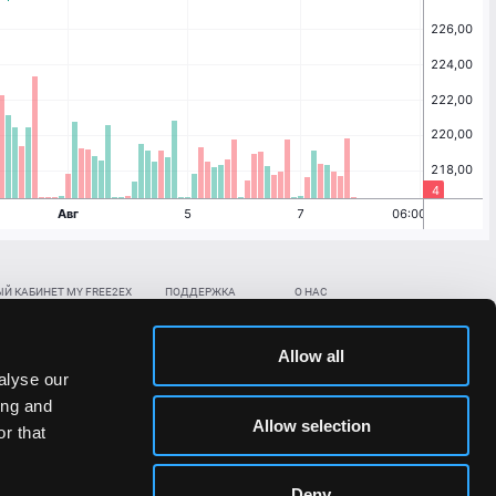
Й КАБИНЕТ MY FREE2EX
ПОДДЕРЖКА
О НАС
ть биржевой счет
Контакты
Документы
,
,
нить в BTC
ETH
LTC
База знаний
Политика AML/KYC
Allow all
,
,
в BTC
ETH
LTC
Отправить заявку
Политика конфиденциальности
alyse our
рская ссылка
Раскрытие рисков
ing and
ановить пароль/ПИН-код
Allow selection
r that
льности стоимости токенов;
Deny
сударствах.