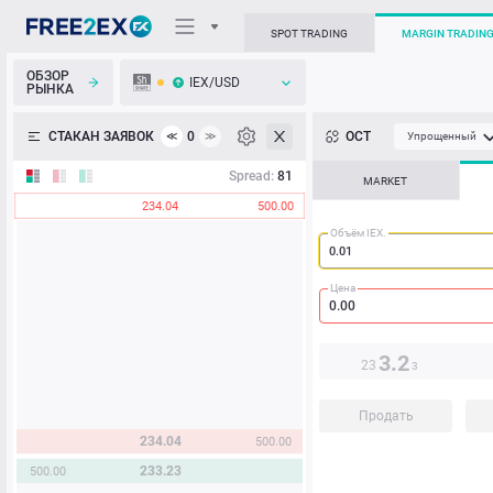
SPOT TRADING
MARGIN TRADIN
ОБЗОР
IEX/USD
РЫНКА
О торговом терминале
СТАКАН ЗАЯВОК
0
ОСТ
≪
≫
Упрощенный
Личный кабинет
Spread:
81
MARKET
234.04
500.00
Heatmap
Объём IEX.
База знаний
Цена
3.2
23
3
Продать
234.04
500.00
233.23
500.00