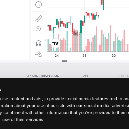
ТОРГОВЫЕ ПЛАТФОРМЫ
API
ЛИЧНЫ
Веб-терминал TickTrader
WebREST API
Откры
Win-терминал TickTrader
WebSocket Feed API
Попол
s
Приложение TickTrader для Android
WebSocket Trade API
Снять 
ise content and ads, to provide social media features and to an
Приложение TickTrader для iOS
FIX API
Партне
rmation about your use of our site with our social media, advertis
Восст
 combine it with other information that you’ve provided to them o
данских прав (инвестиций), переданных в обмен на токены (в том числе в результате волати
 use of their services.
щение).
ударством.
 и последствия совершения таких сделок могут иметь разную правовую оценку в различных го