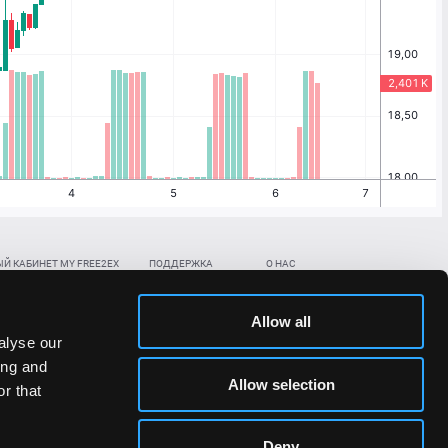
Й КАБИНЕТ MY FREE2EX
ПОДДЕРЖКА
О НАС
ть биржевой счет
Контакты
Документы
,
,
нить в BTC
ETH
LTC
База знаний
Политика AML/KYC
Allow all
,
,
в BTC
ETH
LTC
Отправить заявку
Политика конфиденциальности
alyse our
рская ссылка
Раскрытие рисков
ing and
ановить пароль/ПИН-код
Allow selection
r that
льности стоимости токенов;
Deny
сударствах.