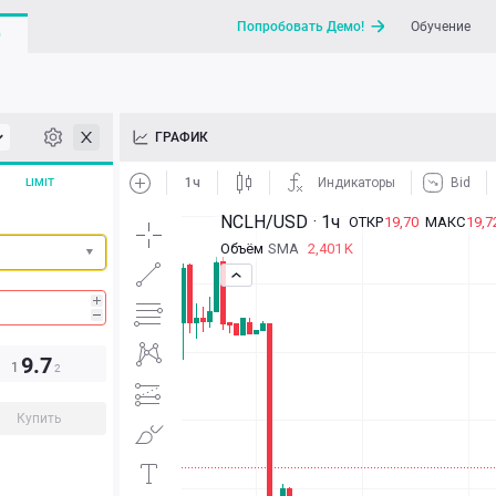
Попробовать Демо!
Обучение
G
API
ГРАФИК
Новости
LIMIT
Отправить запрос / Напи
9.7
1
2
Купить