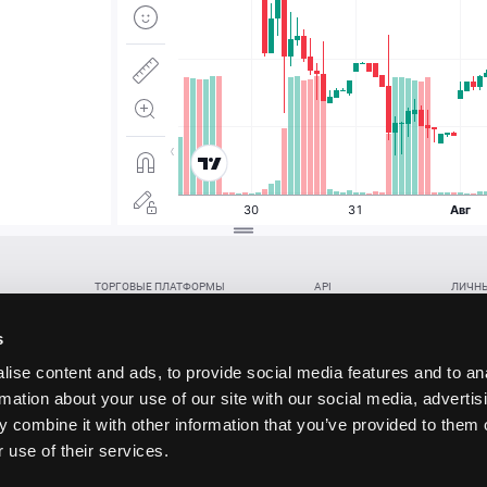
ТОРГОВЫЕ ПЛАТФОРМЫ
API
ЛИЧНЫ
Веб-терминал TickTrader
WebREST API
Откры
Win-терминал TickTrader
WebSocket Feed API
Попол
s
Приложение TickTrader для Android
WebSocket Trade API
Снять 
ise content and ads, to provide social media features and to an
Приложение TickTrader для iOS
FIX API
Партне
rmation about your use of our site with our social media, advertis
Восст
 combine it with other information that you’ve provided to them o
данских прав (инвестиций), переданных в обмен на токены (в том числе в результате волати
 use of their services.
щение).
ударством.
 и последствия совершения таких сделок могут иметь разную правовую оценку в различных го