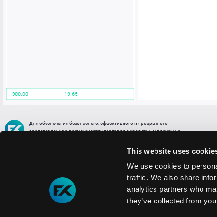
900.00
19.65
Для обеспечения безопасного, эффективного и прозрачного
представления о возможностях торговли с кредитным плечом на
FREE2EX сообщаем вам, что все активы, представленные в разделе
торговли с кредитным плечом или связанных с ней разделах в торговой
This website uses cookie
платформе являются цифровыми токенами, представляющими
различные торговые активы и отражающие стоимость таких активов.
We use cookies to personal
traffic. We also share info
Информация о рисках
1. Деятельность, связанная со сделками (операциями) с токенами связана
analytics partners who may
с высоким уровнем риска полной потери денежных средств и иных объектов граж
they’ve collected from your
технических сбоев (ошибок); совершения противоправных действий, включая хи
2. Помните, что токены не являются средством платежа и не обеспечиваются гос
Мы используем файлы cookie
3. Правовое регулирование сделок с токенами не имеет единообразного подхода