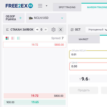
SPOT TRADING
MARGIN TRADIN
ОБЗОР
NCLH/USD
РЫНКА
О торговом терминале
СТАКАН ЗАЯВОК
0
ОСТ
≪
≫
Упрощенный
Личный кабинет
Spread:
7
MARKET
19.72
5800.00
Heatmap
Объём NCLH
База знаний
Цена
9.6
1
5
Продать
19.72
5800.00
19.65
900.00