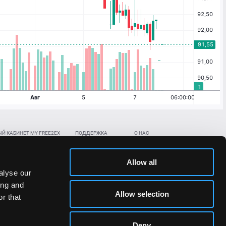
Й КАБИНЕТ MY FREE2EX
ПОДДЕРЖКА
О НАС
ть биржевой счет
Контакты
Документы
,
,
нить в BTC
ETH
LTC
База знаний
Политика AML/KYC
Allow all
,
,
в BTC
ETH
LTC
Отправить заявку
Политика конфиденциальности
alyse our
рская ссылка
Раскрытие рисков
ing and
ановить пароль/ПИН-код
Allow selection
r that
льности стоимости токенов;
Deny
сударствах.