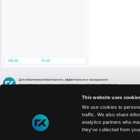
100.00
91.55
Для обеспечения безопасного, эффективного и прозрачного
представления о возможностях торговли с кредитным плечом на
FREE2EX сообщаем вам, что все активы, представленные в разделе
торговли с кредитным плечом или связанных с ней разделах в торговой
This website uses cookie
платформе являются цифровыми токенами, представляющими
различные торговые активы и отражающие стоимость таких активов.
We use cookies to personal
traffic. We also share info
Информация о рисках
1. Деятельность, связанная со сделками (операциями) с токенами связана
analytics partners who may
с высоким уровнем риска полной потери денежных средств и иных объектов граж
they’ve collected from your
технических сбоев (ошибок); совершения противоправных действий, включая хи
2. Помните, что токены не являются средством платежа и не обеспечиваются гос
Мы используем файлы cookie
3. Правовое регулирование сделок с токенами не имеет единообразного подхода