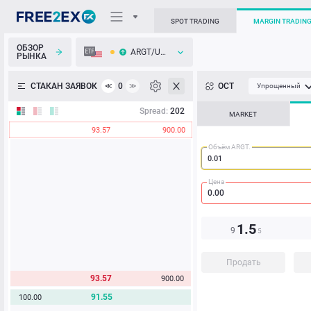
SPOT TRADING
MARGIN TRADIN
ОБЗОР
ARGT/USD
РЫНКА
О торговом терминале
СТАКАН ЗАЯВОК
0
ОСТ
≪
≫
Упрощенный
Личный кабинет
Spread:
202
MARKET
93.57
900.00
Heatmap
Объём ARGT.
База знаний
Цена
1.5
9
5
Продать
93.57
900.00
91.55
100.00