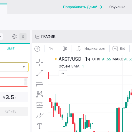
Попробовать Демо!
Обучение
G
API
ГРАФИК
Новости
LIMIT
Отправить запрос / Напи
3.5
9
7
Купить