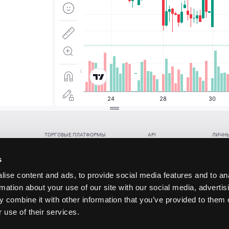
ТОРГОВЫЕ ПЛАТФОРМЫ
API
ЛИЧНЫ
Веб-терминал TickTrader
WebREST API
Откры
Win-терминал TickTrader
WebSocket Feed API
Попол
s
Приложение TickTrader для Android
WebSocket Trade API
Снять 
ise content and ads, to provide social media features and to an
Приложение TickTrader для iOS
FIX API
Партне
rmation about your use of our site with our social media, advertis
Восст
 combine it with other information that you’ve provided to them o
данских прав (инвестиций), переданных в обмен на токены (в том числе в результате волати
 use of their services.
щение).
ударством.
 и последствия совершения таких сделок могут иметь разную правовую оценку в различных го