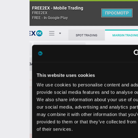
FREE2EX - Mobile Trading
ПРОСМОТР
FREE2EX
FREE - In Google Play
Поп
SPOT TRADING
MARGIN TRADING
EUR/USD
О торговом терминале
ЗАЯВОК
0
ОСТ
≪
≫
Упрощенный
Личный кабинет
This website uses cookies
Spread:
102
MARKET
LIMIT
1.15671
4400000
We use cookies to personalise content and ads, to
Heatmap
Объём EUR
provide social media features and to analyse our traffic.
We also share information about your use of our site with
База знаний
our social media, advertising and analytics partners who
Цена
may combine it with other information that you’ve
provided to them or that they’ve collected from your use
56
66
1.15
1.15
of their services.
6
8
1.15671
3000000