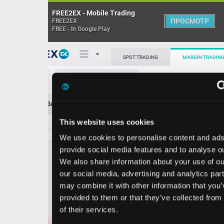
FREE2EX - Mobile Trading
ПРОСМОТР
FREE2EX
FREE - In Google Play
Поп
SPOT TRADING
MARGIN TRADING
EUR/USD
О торговом терминале
ЗАЯВОК
0
ОСТ
≪
≫
Упрощенный
Личный кабинет
This website uses cookies
Spread:
102
MARKET
LIMIT
1.15671
4400000
We use cookies to personalise content and ads, to
Heatmap
Объём EUR
provide social media features and to analyse our traffic.
We also share information about your use of our site with
База знаний
our social media, advertising and analytics partners who
Цена
may combine it with other information that you’ve
provided to them or that they’ve collected from your use
56
66
1.15
1.15
of their services.
6
8
1.15671
3000000