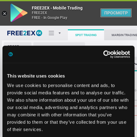
FREE2EX - Mobile Trading
ПРОСМОТР
FREE2EX
FREE - In Google Play
65107
0.0139
65106
0.3387
SPOT TRADING
MARGIN TRADIN
65104
0.0001
ОБЗОР
BTC/USDT
65103
0.3689
РЫНКА
О торговом терминале
65102
0.0112
СТАКАН ЗАЯВОК
0
ОСТ
≪
≫
Упрощенный
65101
0.0884
Личный кабинет
65100
0.1690
Spread:
49
This website uses cookies
MARKET
65096
0.3689
65087
4.8806
Heatmap
We use cookies to personalise content and ads, to
65095
0.0154
Объём BTC
Об
provide social media features and to analyse our traffic.
65091
0.3614
We also share information about your use of our site with
База знаний
65090
0.1744
Цена
our social media, advertising and analytics partners who
65086
0.0768
may combine it with other information that you’ve
65085
0.3934
provided to them or that they’ve collected from your use
65082
0.3620
65
02
1
of their services.
65080
0.0088