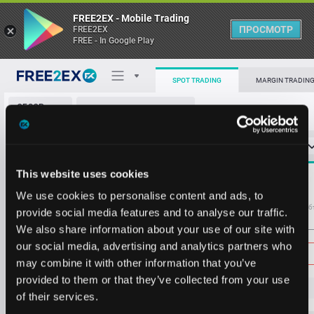
FREE2EX - Mobile Trading
ПРОСМОТР
FREE2EX
FREE - In Google Play
67840
0.1885
67837
0.0060
SPOT TRADING
MARGIN TRADIN
67836
0.3392
ОБЗОР
BTC/USD
67833
0.3715
РЫНКА
О торговом терминале
67831
0.7235
СТАКАН ЗАЯВОК
0
ОСТ
≪
≫
Упрощенный
67829
0.0224
Личный кабинет
67827
0.1170
Spread:
6524
This website uses cookies
MARKET
67826
0.3210
67826
3.2256
Heatmap
We use cookies to personalise content and ads, to
67825
0.0156
Объём BTC
Об
provide social media features and to analyse our traffic.
67824
0.0095
We also share information about your use of our site with
База знаний
67821
0.2007
Цена
our social media, advertising and analytics partners who
67819
0.1170
may combine it with other information that you’ve
67813
0.1157
provided to them or that they’ve collected from your use
67812
0.1145
61
2
8
1
of their services.
67811
0.2337