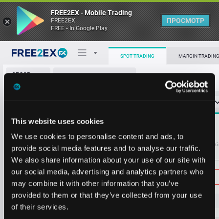
FREE2EX - Mobile Trading
ПРОСМОТР
FREE2EX
FREE - In Google Play
SPOT TRADING
MARGIN TRADIN
ОБЗОР
OSMO/USDT
РЫНКА
О торговом терминале
СТАКАН ЗАЯВОК
0
ОСТ
≪
≫
Упрощенный
Личный кабинет
Spread:
7
This website uses cookies
MARKET
0.0310
134290
Heatmap
We use cookies to personalise content and ads, to
0.0317
314
Объём OSMO
Об
provide social media features and to analyse our traffic.
0.0314
304
We also share information about your use of our site with
База знаний
0.0313
9565
Цена
our social media, advertising and analytics partners who
0.0312
21619
may combine it with other information that you’ve
0.0311
11985
provided to them or that they’ve collected from your use
0.0310
21790
0.0
29
8
of their services.
0.0309
11416