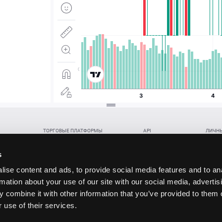
ТОРГОВЫЕ ПЛАТФОРМЫ
API
ЛИЧНЫ
Веб-терминал TickTrader
WebREST API
Откры
Win-терминал TickTrader
WebSocket Feed API
Попол
s
Приложение TickTrader для Android
WebSocket Trade API
Снять 
ise content and ads, to provide social media features and to an
Приложение TickTrader для iOS
FIX API
Партне
rmation about your use of our site with our social media, advertis
Восст
 combine it with other information that you’ve provided to them o
данских прав (инвестиций), переданных в обмен на токены (в том числе в результате волати
 use of their services.
щение).
ударством.
 и последствия совершения таких сделок могут иметь разную правовую оценку в различных го