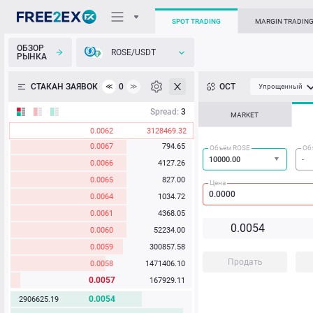
0.0076
44079.79
SPOT TRADING
MARGIN TRADIN
0.0075
30505.00
0.0074
36708.79
ОБЗОР
ROSE/USDT
РЫНКА
О торговом терминале
0.0072
687.75
0.0071
3955.44
СТАКАН ЗАЯВОК
0
ОСТ
≪
≫
Упрощенный
0.0070
687.75
Личный кабинет
Spread:
3
0.0069
362.59
MARKET
0.0068
1007903.74
0.0062
3128469.32
Heatmap
0.0067
794.65
Объём ROSE
Об
0.0066
4127.26
База знаний
0.0065
827.00
Цена
0.0064
1034.72
0.0061
4368.05
0.0
0
5
4
0.0060
52234.00
0.0059
300857.58
Продать
0.0058
1471406.10
0.0057
167929.11
0.0054
2906625.19