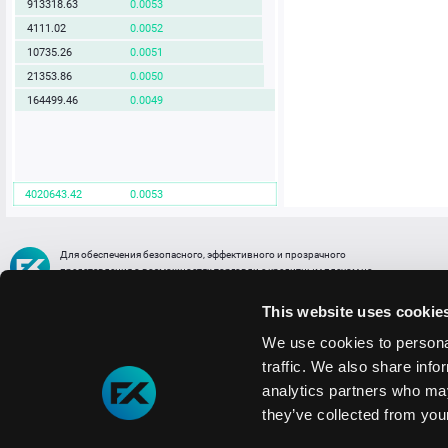
913318.63
0.0053
4111.02
0.0052
10735.26
0.0051
21353.86
0.0050
164499.46
0.0049
4020643.42
0.0053
Для обеспечения безопасного, эффективного и прозрачного
представления о возможностях торговли с кредитным плечом на
FREE2EX сообщаем вам, что все активы, представленные в разделе
торговли с кредитным плечом или связанных с ней разделах в торговой
This website uses cookie
платформе являются цифровыми токенами, представляющими
различные торговые активы и отражающие стоимость таких активов.
We use cookies to personal
traffic. We also share info
Информация о рисках
1. Деятельность, связанная со сделками (операциями) с токенами связана
analytics partners who may
с высоким уровнем риска полной потери денежных средств и иных объектов граж
they’ve collected from your
технических сбоев (ошибок); совершения противоправных действий, включая хи
2. Помните, что токены не являются средством платежа и не обеспечиваются гос
Мы используем файлы cookie
3. Правовое регулирование сделок с токенами не имеет единообразного подхода