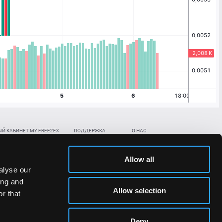
Й КАБИНЕТ MY FREE2EX
ПОДДЕРЖКА
О НАС
ть биржевой счет
Контакты
Документы
,
,
нить в BTC
ETH
LTC
База знаний
Политика AML/KYC
Allow all
,
,
в BTC
ETH
LTC
Отправить заявку
Политика конфиденциальности
alyse our
рская ссылка
Раскрытие рисков
ing and
ановить пароль/ПИН-код
Allow selection
r that
льности стоимости токенов;
Deny
сударствах.