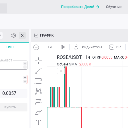
Попробовать Демо!
Обучение
G
API
ГРАФИК
Новости
LIMIT
Отправить запрос / Напи
ъём USDT
0.0
0
5
7
Купить