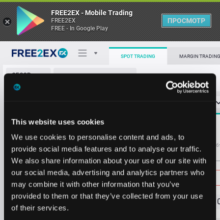
FREE2EX - Mobile Trading
ПРОСМОТР
FREE2EX
FREE - In Google Play
SPOT TRADING
MARGIN TRADIN
ОБЗОР
ADA/ETH
РЫНКА
О торговом терминале
СТАКАН ЗАЯВОК
0
ОСТ
≪
≫
Упрощенный
Личный кабинет
Spread:
20
This website uses cookies
MARKET
0.0001056
67290.458603
Heatmap
We use cookies to personalise content and ads, to
Объём ADA
Об
provide social media features and to analyse our traffic.
We also share information about your use of our site with
База знаний
Цена
our social media, advertising and analytics partners who
may combine it with other information that you’ve
provided to them or that they’ve collected from your use
0.0001
03
5
of their services.