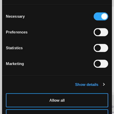
0.4371
153.18
Продать
0.4370
914.37
Consent
0.4369
914.55
Necessary
Selection
0.4368
914.72
0.4367
109.06
0.4326
247.00
Preferences
1056.38
0.4325
252.63
0.4324
1072.09
0.4323
Statistics
2767.99
0.4322
5219.14
0.4321
18201.88
0.4320
Marketing
1202.70
0.4319
4464.13
0.4318
159.59
0.4317
Show details
1482.06
0.4316
74182.59
0.4315
2378.09
0.4315
14483.95
0.4314
Allow all
Для обеспечения безопасного, эффективного
2001.36
0.4313
ТОРГОВЫЕ
и прозрачного представления о
1869.20
0.4312
Веб-термина
возможностях торговли с кредитным плечом