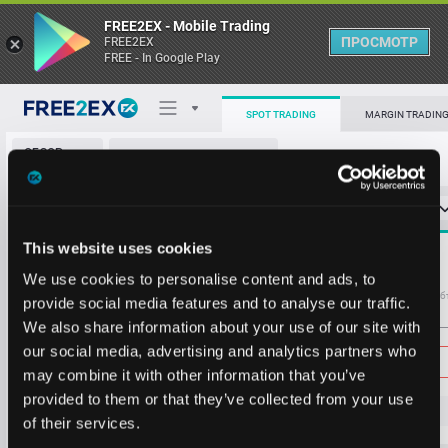
FREE2EX - Mobile Trading
ПРОСМОТР
FREE2EX
FREE - In Google Play
0.4391
438.62
0.4387
1441.18
SPOT TRADING
MARGIN TRADIN
0.4386
11905.55
ОБЗОР
AERO/USDT
0.4384
109.06
РЫНКА
О торговом терминале
0.4383
1391.12
СТАКАН ЗАЯВОК
0
ОСТ
≪
≫
Упрощенный
0.4382
109.06
Личный кабинет
0.4380
2722.46
Spread:
41
This website uses cookies
MARKET
0.4379
1434.29
0.4378
50704.03
Heatmap
We use cookies to personalise content and ads, to
0.4378
463.07
Объём AERO
Об
provide social media features and to analyse our traffic.
0.4377
2448.39
We also share information about your use of our site with
База знаний
0.4376
150.78
Цена
our social media, advertising and analytics partners who
0.4375
3734.44
may combine it with other information that you’ve
0.4374
16885.39
provided to them or that they’ve collected from your use
0.4373
4317.38
0.4
32
6
of their services.
0.4372
147.36