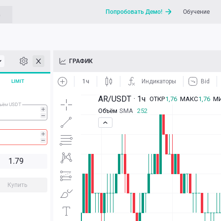
Попробовать Демо!
Обучение
G
API
ГРАФИК
Новости
LIMIT
Отправить запрос / Напи
ъём USDT
1.7
9
Купить