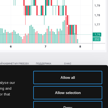
Й КАБИНЕТ MY FREE2EX
ПОДДЕРЖКА
О НАС
ть биржевой счет
Контакты
Документы
,
,
нить в BTC
ETH
LTC
База знаний
Политика AML/KYC
Allow all
,
,
в BTC
ETH
LTC
Отправить заявку
Политика конфиденциальности
alyse our
рская ссылка
Раскрытие рисков
ing and
ановить пароль/ПИН-код
Allow selection
r that
льности стоимости токенов;
Deny
сударствах.