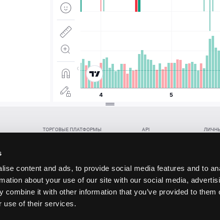
ТОРГОВЫЕ ПЛАТФОРМЫ
API
ЛИЧНЫ
Веб-терминал TickTrader
WebREST API
Откры
Win-терминал TickTrader
WebSocket Feed API
Попол
s
Приложение TickTrader для Android
WebSocket Trade API
Снять 
ise content and ads, to provide social media features and to an
Приложение TickTrader для iOS
FIX API
Партне
rmation about your use of our site with our social media, advertis
Восст
 combine it with other information that you’ve provided to them o
данских прав (инвестиций), переданных в обмен на токены (в том числе в результате волати
 use of their services.
щение).
ударством.
 и последствия совершения таких сделок могут иметь разную правовую оценку в различных го