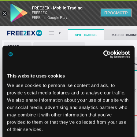
FREE2EX - Mobile Trading
ПРОСМОТР
FREE2EX
FREE - In Google Play
SPOT TRADING
MARGIN TRADIN
ОБЗОР
BCH/BTC
РЫНКА
О торговом терминале
СТАКАН ЗАЯВОК
0
ОСТ
≪
≫
Упрощенный
Личный кабинет
Spread:
6
This website uses cookies
MARKET
0.00335
16.43
Heatmap
We use cookies to personalise content and ads, to
Объём BCH
Об
provide social media features and to analyse our traffic.
We also share information about your use of our site with
База знаний
Цена
our social media, advertising and analytics partners who
may combine it with other information that you’ve
provided to them or that they’ve collected from your use
0.00
32
9
of their services.