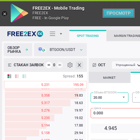
FREE2EX - Mobile Trading
ПРОСМОТР
FREE2EX
FREE - In Google Play
SPOT TRADING
MARGIN TRADIN
ОБЗОР
BTGOON/USDT
РЫНКА
О торговом терминале
СТАКАН ЗАЯВОК
0
ОСТ
≪
≫
Упрощенный
Личный кабинет
Spread:
155
MARKET
5.231
195.09
Heatmap
5.399
17.49
Объём BTGOON
Об
5.358
19.83
База знаний
5.317
18.63
Цена
5.276
19.97
5.235
19.02
5.194
17.88
4.
94
5
5.158
29.94