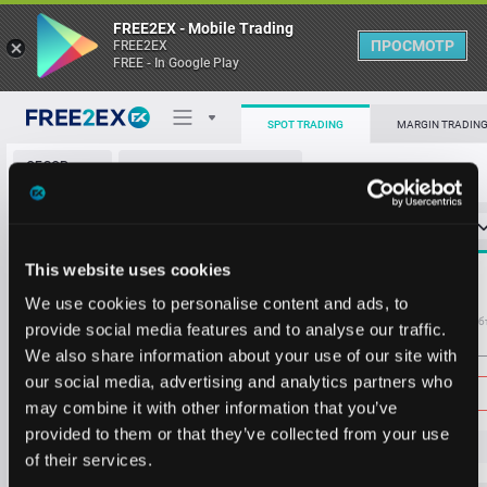
FREE2EX - Mobile Trading
ПРОСМОТР
FREE2EX
FREE - In Google Play
SPOT TRADING
MARGIN TRADIN
ОБЗОР
CRV/USDT
РЫНКА
О торговом терминале
СТАКАН ЗАЯВОК
0
ОСТ
≪
≫
Упрощенный
Личный кабинет
Spread:
3
This website uses cookies
MARKET
0.219
191615.2
Heatmap
We use cookies to personalise content and ads, to
Объём CRV
Об
provide social media features and to analyse our traffic.
0.227
128.6
We also share information about your use of our site with
База знаний
0.226
360.4
Цена
our social media, advertising and analytics partners who
0.225
74.4
may combine it with other information that you’ve
0.224
1964.9
provided to them or that they’ve collected from your use
0.223
20093.4
0.
21
5
of their services.
0.222
201.3