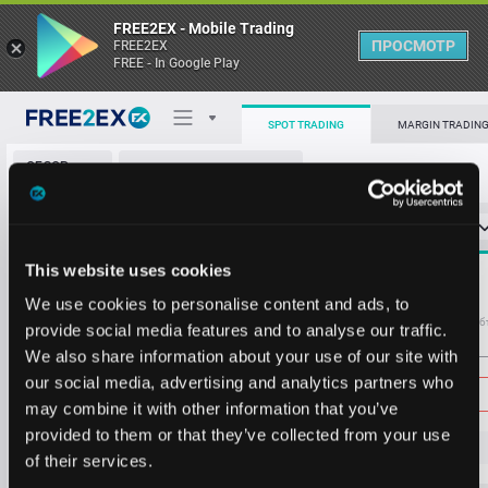
FREE2EX - Mobile Trading
ПРОСМОТР
FREE2EX
FREE - In Google Play
SPOT TRADING
MARGIN TRADIN
ОБЗОР
GIGA/USDT
РЫНКА
О торговом терминале
СТАКАН ЗАЯВОК
0
ОСТ
≪
≫
Упрощенный
Личный кабинет
Spread:
3
This website uses cookies
MARKET
0.0021
2518490
Heatmap
We use cookies to personalise content and ads, to
Объём GIGA
Об
provide social media features and to analyse our traffic.
We also share information about your use of our site with
База знаний
Цена
our social media, advertising and analytics partners who
may combine it with other information that you’ve
provided to them or that they’ve collected from your use
0.0
01
6
of their services.