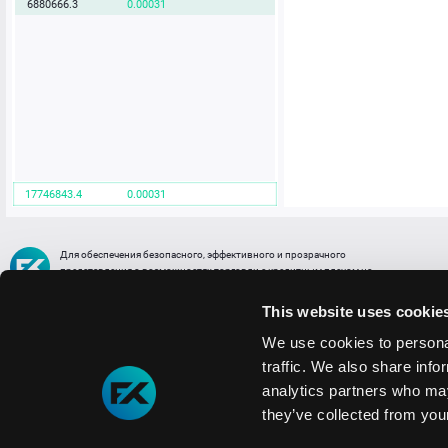
6880666.3
0.00031
17746843.4
0.00031
Для обеспечения безопасного, эффективного и прозрачного
представления о возможностях торговли с кредитным плечом на
FREE2EX сообщаем вам, что все активы, представленные в разделе
торговли с кредитным плечом или связанных с ней разделах в торговой
This website uses cookie
платформе являются цифровыми токенами, представляющими
различные торговые активы и отражающие стоимость таких активов.
We use cookies to personal
traffic. We also share info
Информация о рисках
1. Деятельность, связанная со сделками (операциями) с токенами связана
analytics partners who may
с высоким уровнем риска полной потери денежных средств и иных объектов граж
they’ve collected from your
технических сбоев (ошибок); совершения противоправных действий, включая хи
2. Помните, что токены не являются средством платежа и не обеспечиваются гос
Мы используем файлы cookie
3. Правовое регулирование сделок с токенами не имеет единообразного подхода