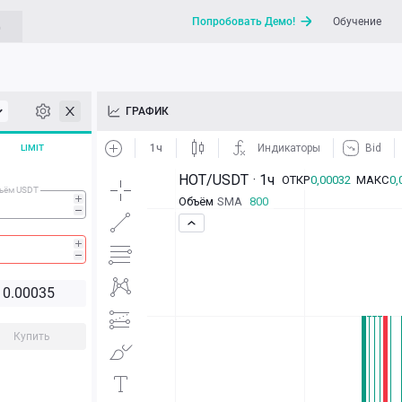
Попробовать Демо!
Обучение
G
API
ГРАФИК
Новости
LIMIT
Отправить запрос / Напи
ъём USDT
0.00
0
3
5
Купить