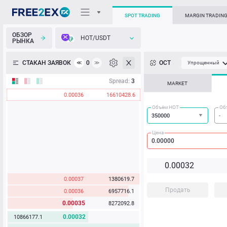
SPOT TRADING
MARGIN TRADIN
ОБЗОР
HOT/USDT
РЫНКА
О торговом терминале
СТАКАН ЗАЯВОК
0
ОСТ
≪
≫
Упрощенный
Личный кабинет
Spread:
3
MARKET
0.00036
16610428.6
Heatmap
Объём HOT
Об
База знаний
Цена
0.00
0
3
2
0.00037
1380619.7
Продать
0.00036
6957716.1
0.00035
8272092.8
0.00032
10866177.1