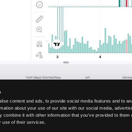
ТОРГОВЫЕ ПЛАТФОРМЫ
API
ЛИЧНЫ
Веб-терминал TickTrader
WebREST API
Откры
Win-терминал TickTrader
WebSocket Feed API
Попол
s
Приложение TickTrader для Android
WebSocket Trade API
Снять 
ise content and ads, to provide social media features and to an
Приложение TickTrader для iOS
FIX API
Партне
rmation about your use of our site with our social media, advertis
Восст
 combine it with other information that you’ve provided to them o
данских прав (инвестиций), переданных в обмен на токены (в том числе в результате волати
 use of their services.
щение).
ударством.
 и последствия совершения таких сделок могут иметь разную правовую оценку в различных го