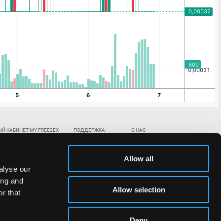
Й КАБИНЕТ MY FREE2EX
ПОДДЕРЖКА
О НАС
ть биржевой счет
Контакты
Документы
,
,
нить в BTC
ETH
LTC
База знаний
Политика AML/KYC
Allow all
,
,
в BTC
ETH
LTC
Отправить заявку
Политика конфиденциальности
alyse our
рская ссылка
Раскрытие рисков
ing and
ановить пароль/ПИН-код
Allow selection
r that
льности стоимости токенов;
Deny
сударствах.