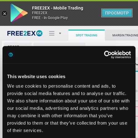
FREE2EX - Mobile Trading
ПРОСМОТР
FREE2EX
FREE - In Google Play
SPOT TRADING
MARGIN TRADIN
ОБЗОР
JTO/USDT
РЫНКА
О торговом терминале
СТАКАН ЗАЯВОК
0
ОСТ
≪
≫
Упрощенный
0.518
43.8
Личный кабинет
0.517
4.1
Spread:
7
This website uses cookies
MARKET
0.516
24.7
0.512
193545.2
Heatmap
We use cookies to personalise content and ads, to
0.515
41925.1
Объём JTO
Об
provide social media features and to analyse our traffic.
0.514
43072.6
We also share information about your use of our site with
База знаний
0.513
4206.8
Цена
our social media, advertising and analytics partners who
0.512
3890.5
may combine it with other information that you’ve
0.511
3974.8
provided to them or that they’ve collected from your use
0.510
25173.8
0.
49
8
of their services.
0.509
21922.8