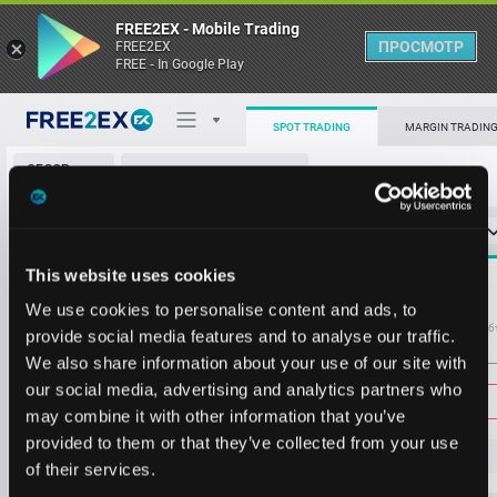
FREE2EX - Mobile Trading
ПРОСМОТР
FREE2EX
FREE - In Google Play
SPOT TRADING
MARGIN TRADIN
ОБЗОР
KAS/USDT
РЫНКА
О торговом терминале
СТАКАН ЗАЯВОК
0
ОСТ
≪
≫
Упрощенный
Личный кабинет
Spread:
5
This website uses cookies
MARKET
0.0271
1890990.82
Heatmap
We use cookies to personalise content and ads, to
Объём KAS
Об
provide social media features and to analyse our traffic.
We also share information about your use of our site with
База знаний
Цена
our social media, advertising and analytics partners who
may combine it with other information that you’ve
provided to them or that they’ve collected from your use
0.0273
156019.87
0.0
26
3
of their services.
0.0272
286120.48