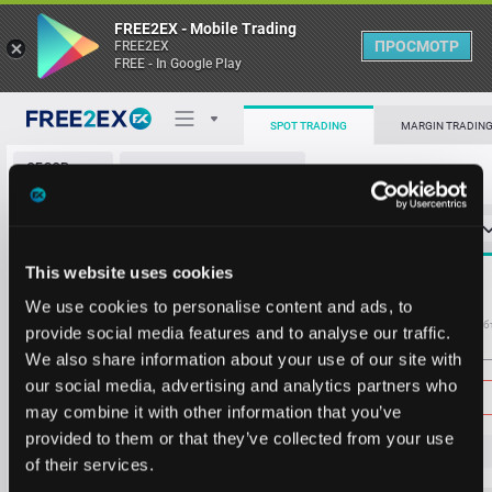
FREE2EX - Mobile Trading
ПРОСМОТР
FREE2EX
FREE - In Google Play
SPOT TRADING
MARGIN TRADIN
ОБЗОР
KNC/USDT
РЫНКА
О торговом терминале
СТАКАН ЗАЯВОК
0
ОСТ
≪
≫
Упрощенный
Личный кабинет
Spread:
3
This website uses cookies
MARKET
0.224
50065.543
Heatmap
We use cookies to personalise content and ads, to
Объём KNC
Об
provide social media features and to analyse our traffic.
We also share information about your use of our site with
База знаний
Цена
our social media, advertising and analytics partners who
may combine it with other information that you’ve
provided to them or that they’ve collected from your use
0.
10
1
of their services.