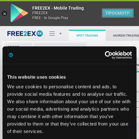
FREE2EX - Mobile Trading
ПРОСМОТР
FREE2EX
FREE - In Google Play
0.067
62.24
0.066
16137.35
SPOT TRADING
MARGIN TRADIN
0.065
46.79
ОБЗОР
MAGIC/USDT
0.064
19.45
РЫНКА
О торговом терминале
0.062
308.10
СТАКАН ЗАЯВОК
0
ОСТ
≪
≫
Упрощенный
0.061
142.88
Личный кабинет
0.059
46.79
Spread:
3
This website uses cookies
MARKET
0.058
37.34
0.047
141630.09
Heatmap
We use cookies to personalise content and ads, to
0.057
27.34
Объём MAGIC
Об
provide social media features and to analyse our traffic.
0.055
267.72
We also share information about your use of our site with
База знаний
0.054
20.00
Цена
our social media, advertising and analytics partners who
0.053
739.96
may combine it with other information that you’ve
0.051
1120.86
provided to them or that they’ve collected from your use
0.049
173.64
0.
0
4
0
of their services.
0.048
26.76