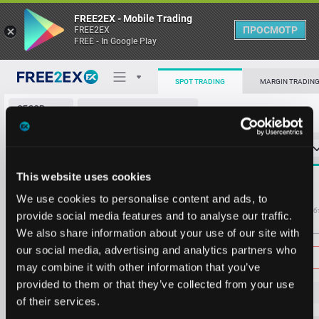
FREE2EX - Mobile Trading
ПРОСМОТР
FREE2EX
FREE - In Google Play
SPOT TRADING
MARGIN TRADIN
ОБЗОР
MASK/USDT
РЫНКА
О торговом терминале
СТАКАН ЗАЯВОК
0
ОСТ
≪
≫
Упрощенный
Личный кабинет
Spread:
3
This website uses cookies
MARKET
0.40
9278.79
Heatmap
We use cookies to personalise content and ads, to
Объём MASK
Об
provide social media features and to analyse our traffic.
We also share information about your use of our site with
База знаний
Цена
our social media, advertising and analytics partners who
may combine it with other information that you’ve
provided to them or that they’ve collected from your use
0.
3
5
of their services.
0.42
2189.29