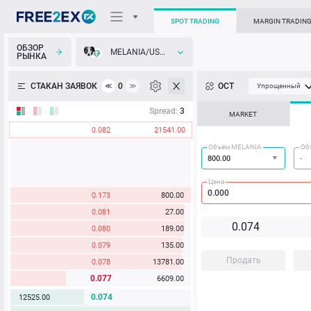
SPOT TRADING
MARGIN TRADIN
ОБЗОР
MELANIA/USDT
РЫНКА
О торговом терминале
СТАКАН ЗАЯВОК
0
ОСТ
≪
≫
Упрощенный
Личный кабинет
Spread:
3
MARKET
0.082
21541.00
Heatmap
Объём MELANIA
Об
База знаний
Цена
0.173
800.00
0.081
27.00
0.
0
7
4
0.080
189.00
0.079
135.00
Продать
0.078
13781.00
0.077
6609.00
0.074
12525.00