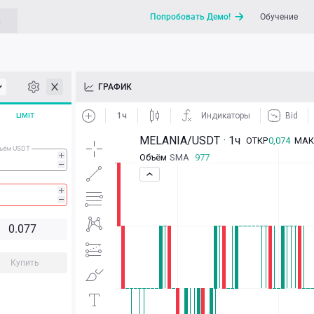
Попробовать Демо!
Обучение
G
API
ГРАФИК
Новости
LIMIT
Отправить запрос / Напи
ъём USDT
0.
0
7
7
Купить