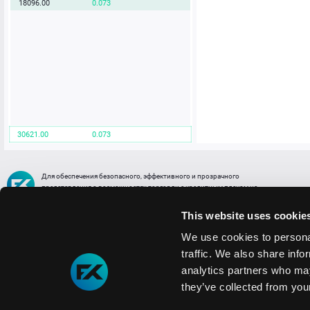
18096.00
0.073
30621.00
0.073
Для обеспечения безопасного, эффективного и прозрачного
представления о возможностях торговли с кредитным плечом на
FREE2EX сообщаем вам, что все активы, представленные в разделе
торговли с кредитным плечом или связанных с ней разделах в торговой
This website uses cookie
платформе являются цифровыми токенами, представляющими
различные торговые активы и отражающие стоимость таких активов.
We use cookies to personal
traffic. We also share info
Информация о рисках
1. Деятельность, связанная со сделками (операциями) с токенами связана
analytics partners who may
с высоким уровнем риска полной потери денежных средств и иных объектов граж
they’ve collected from your
технических сбоев (ошибок); совершения противоправных действий, включая хи
2. Помните, что токены не являются средством платежа и не обеспечиваются гос
Мы используем файлы cookie
3. Правовое регулирование сделок с токенами не имеет единообразного подхода