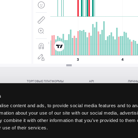
ТОРГОВЫЕ ПЛАТФОРМЫ
API
ЛИЧНЫ
Веб-терминал TickTrader
WebREST API
Откры
Win-терминал TickTrader
WebSocket Feed API
Попол
s
Приложение TickTrader для Android
WebSocket Trade API
Снять 
ise content and ads, to provide social media features and to an
Приложение TickTrader для iOS
FIX API
Партне
rmation about your use of our site with our social media, advertis
Восст
 combine it with other information that you’ve provided to them o
данских прав (инвестиций), переданных в обмен на токены (в том числе в результате волати
 use of their services.
щение).
ударством.
 и последствия совершения таких сделок могут иметь разную правовую оценку в различных го