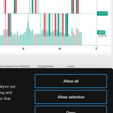
Й КАБИНЕТ MY FREE2EX
ПОДДЕРЖКА
О НАС
ть биржевой счет
Контакты
Документы
,
,
нить в BTC
ETH
LTC
База знаний
Политика AML/KYC
Allow all
,
,
в BTC
ETH
LTC
Отправить заявку
Политика конфиденциальности
alyse our
рская ссылка
Раскрытие рисков
ing and
ановить пароль/ПИН-код
Allow selection
r that
льности стоимости токенов;
Deny
сударствах.