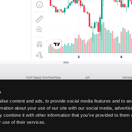
ТОРГОВЫЕ ПЛАТФОРМЫ
API
ЛИЧНЫ
Веб-терминал TickTrader
WebREST API
Откры
Win-терминал TickTrader
WebSocket Feed API
Попол
s
Приложение TickTrader для Android
WebSocket Trade API
Снять 
ise content and ads, to provide social media features and to an
Приложение TickTrader для iOS
FIX API
Партне
rmation about your use of our site with our social media, advertis
Восст
 combine it with other information that you’ve provided to them o
данских прав (инвестиций), переданных в обмен на токены (в том числе в результате волати
 use of their services.
щение).
ударством.
 и последствия совершения таких сделок могут иметь разную правовую оценку в различных го