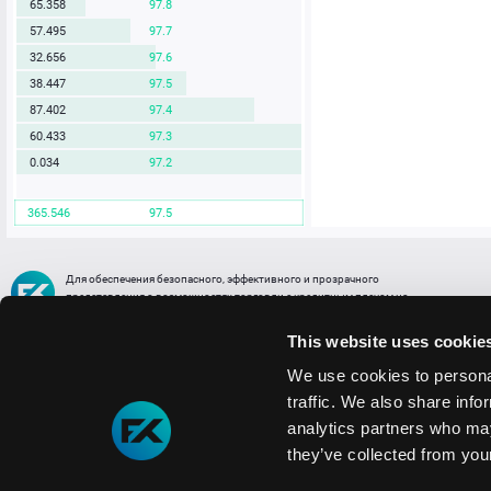
34.749
97.8
57.495
97.7
32.656
97.6
38.447
97.5
87.402
97.4
60.433
97.3
38.871
97.2
369.952
97.5
Для обеспечения безопасного, эффективного и прозрачного
представления о возможностях торговли с кредитным плечом на
FREE2EX сообщаем вам, что все активы, представленные в разделе
торговли с кредитным плечом или связанных с ней разделах в торговой
This website uses cookie
платформе являются цифровыми токенами, представляющими
различные торговые активы и отражающие стоимость таких активов.
We use cookies to personal
traffic. We also share info
Информация о рисках
1. Деятельность, связанная со сделками (операциями) с токенами связана
analytics partners who may
с высоким уровнем риска полной потери денежных средств и иных объектов граж
they’ve collected from your
технических сбоев (ошибок); совершения противоправных действий, включая хи
2. Помните, что токены не являются средством платежа и не обеспечиваются гос
Мы используем файлы cookie
3. Правовое регулирование сделок с токенами не имеет единообразного подхода