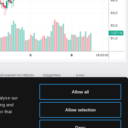
Й КАБИНЕТ MY FREE2EX
ПОДДЕРЖКА
О НАС
ть биржевой счет
Контакты
Документы
,
,
нить в BTC
ETH
LTC
База знаний
Политика AML/KYC
Allow all
,
,
в BTC
ETH
LTC
Отправить заявку
Политика конфиденциальности
alyse our
рская ссылка
Раскрытие рисков
ing and
ановить пароль/ПИН-код
Allow selection
r that
льности стоимости токенов;
Deny
сударствах.