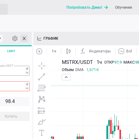
Попробовать Демо!
Обучение
G
API
ГРАФИК
Новости
LIMIT
Отправить запрос / Напи
ъём USDT
9
8.
4
Купить