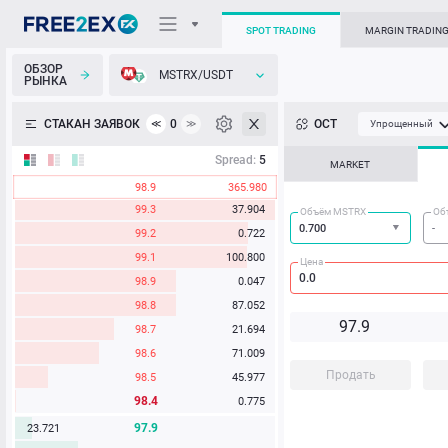
SPOT TRADING
MARGIN TRADIN
ОБЗОР
MSTRX/USDT
РЫНКА
О торговом терминале
СТАКАН ЗАЯВОК
0
ОСТ
≪
≫
Упрощенный
Личный кабинет
Spread:
5
MARKET
98.9
363.658
Heatmap
99.3
37.904
Объём MSTRX
Об
99.2
0.722
База знаний
99.1
100.800
Цена
98.9
0.047
98.8
87.048
9
7.
9
98.7
19.107
98.6
71.009
Продать
98.5
38.336
98.4
8.685
97.9
19.899