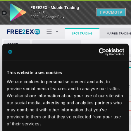
FREE2EX - Mobile Trading
ПРОСМОТР
FREE2EX
FREE - In Google Play
SPOT TRADING
MARGIN TRADIN
ОБЗОР
NEO/USDT
РЫНКА
О торговом терминале
СТАКАН ЗАЯВОК
0
ОСТ
≪
≫
Упрощенный
Личный кабинет
Spread:
4
This website uses cookies
MARKET
2.26
5732.5638
Heatmap
We use cookies to personalise content and ads, to
Объём NEO
Об
provide social media features and to analyse our traffic.
We also share information about your use of our site with
База знаний
Цена
our social media, advertising and analytics partners who
may combine it with other information that you’ve
provided to them or that they’ve collected from your use
1.8
4
of their services.