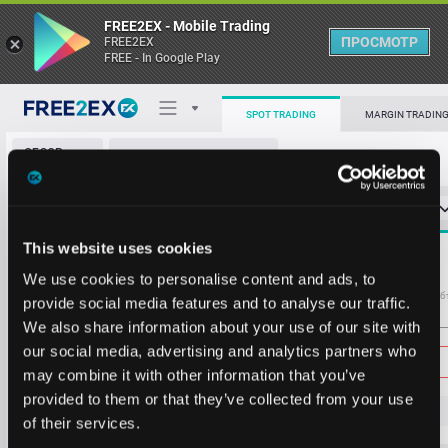
FREE2EX - Mobile Trading
ПРОСМОТР
FREE2EX
FREE - In Google Play
SPOT TRADING
MARGIN TRADIN
ОБЗОР
POL/USDT
РЫНКА
О торговом терминале
СТАКАН ЗАЯВОК
0
ОСТ
≪
≫
Упрощенный
Личный кабинет
Spread:
9
This website uses cookies
MARKET
0.3500
2200.0
0.0797
556784.6
Heatmap
We use cookies to personalise content and ads, to
0.3000
2900.0
Объём POL
Об
provide social media features and to analyse our traffic.
0.2500
1600.0
We also share information about your use of our site with
База знаний
0.2000
2000.0
Цена
our social media, advertising and analytics partners who
0.0767
92389.2
may combine it with other information that you’ve
0.0766
50824.2
provided to them or that they’ve collected from your use
0.0765
89307.1
0.0
75
1
of their services.
0.0764
210432.4