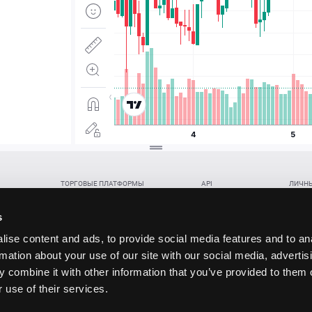
ТОРГОВЫЕ ПЛАТФОРМЫ
API
ЛИЧНЫ
Веб-терминал TickTrader
WebREST API
Откры
Win-терминал TickTrader
WebSocket Feed API
Попол
s
Приложение TickTrader для Android
WebSocket Trade API
Снять 
ise content and ads, to provide social media features and to an
Приложение TickTrader для iOS
FIX API
Партне
rmation about your use of our site with our social media, advertis
Восст
 combine it with other information that you’ve provided to them o
данских прав (инвестиций), переданных в обмен на токены (в том числе в результате волати
 use of their services.
щение).
ударством.
 и последствия совершения таких сделок могут иметь разную правовую оценку в различных го