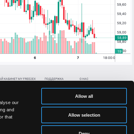
Й КАБИНЕТ MY FREE2EX
ПОДДЕРЖКА
О НАС
ть биржевой счет
Контакты
Документы
,
,
нить в BTC
ETH
LTC
База знаний
Политика AML/KYC
Allow all
,
,
в BTC
ETH
LTC
Отправить заявку
Политика конфиденциальности
alyse our
рская ссылка
Раскрытие рисков
ing and
ановить пароль/ПИН-код
Allow selection
r that
льности стоимости токенов;
Deny
сударствах.