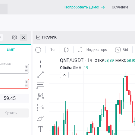
Попробовать Демо!
Обучение
G
API
ГРАФИК
Новости
LIMIT
Отправить запрос / Напи
ъём USDT
5
9.4
5
Купить