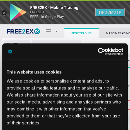
FREE2EX - Mobile Trading
ПРОСМОТР
FREE2EX
FREE - In Google Play
SPOT TRADING
MARGIN TRADIN
ОБЗОР
REN/USDT
РЫНКА
О торговом терминале
СТАКАН ЗАЯВОК
0
ОСТ
≪
≫
Упрощенный
Личный кабинет
Spread:
3
This website uses cookies
MARKET
0.0037
202678.04
Heatmap
We use cookies to personalise content and ads, to
Объём REN
Об
provide social media features and to analyse our traffic.
We also share information about your use of our site with
База знаний
Цена
our social media, advertising and analytics partners who
may combine it with other information that you’ve
provided to them or that they’ve collected from your use
0.0
0
3
2
of their services.