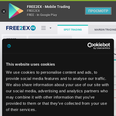
FREE2EX - Mobile Trading
ПРОСМОТР
FREE2EX
FREE - In Google Play
SPOT TRADING
MARGIN TRADIN
ОБЗОР
SLVON/USDT
РЫНКА
О торговом терминале
СТАКАН ЗАЯВОК
0
ОСТ
≪
≫
Упрощенный
Личный кабинет
Spread:
27
This website uses cookies
MARKET
58.10
7.86
57.98
77.00
Heatmap
We use cookies to personalise content and ads, to
58.09
1.71
Объём SLVON
Об
provide social media features and to analyse our traffic.
58.07
3.06
We also share information about your use of our site with
База знаний
58.04
1.69
Цена
our social media, advertising and analytics partners who
57.99
39.10
may combine it with other information that you’ve
57.94
1.60
provided to them or that they’ve collected from your use
57.92
10.49
5
7.5
4
of their services.
57.90
1.60