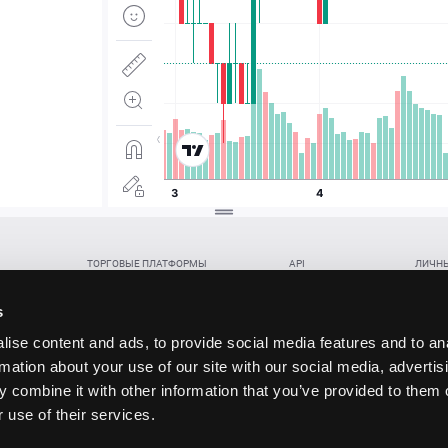
ТОРГОВЫЕ ПЛАТФОРМЫ
API
ЛИЧНЫ
Веб-терминал TickTrader
WebREST API
Откры
Win-терминал TickTrader
WebSocket Feed API
Попол
s
Приложение TickTrader для Android
WebSocket Trade API
Снять 
ise content and ads, to provide social media features and to an
Приложение TickTrader для iOS
FIX API
Партне
rmation about your use of our site with our social media, advertis
Восст
 combine it with other information that you’ve provided to them o
данских прав (инвестиций), переданных в обмен на токены (в том числе в результате волати
 use of their services.
щение).
ударством.
 и последствия совершения таких сделок могут иметь разную правовую оценку в различных го