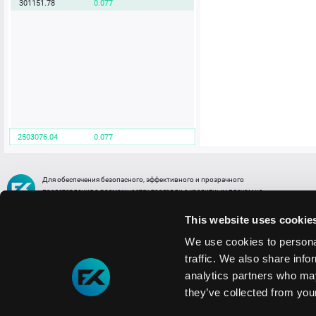
301151.78
0.077
2503076.04
0.077
Для обеспечения безопасного, эффективного и прозрачного
представления о возможностях торговли с кредитным плечом на
FREE2EX сообщаем вам, что все активы, представленные в разделе
торговли с кредитным плечом или связанных с ней разделах в торговой
This website uses cookie
платформе являются цифровыми токенами, представляющими
различные торговые активы и отражающие стоимость таких активов.
We use cookies to personal
traffic. We also share info
Информация о рисках
1. Деятельность, связанная со сделками (операциями) с токенами связана
analytics partners who may
с высоким уровнем риска полной потери денежных средств и иных объектов граж
they’ve collected from your
технических сбоев (ошибок); совершения противоправных действий, включая хи
2. Помните, что токены не являются средством платежа и не обеспечиваются гос
Мы используем файлы cookie
3. Правовое регулирование сделок с токенами не имеет единообразного подхода