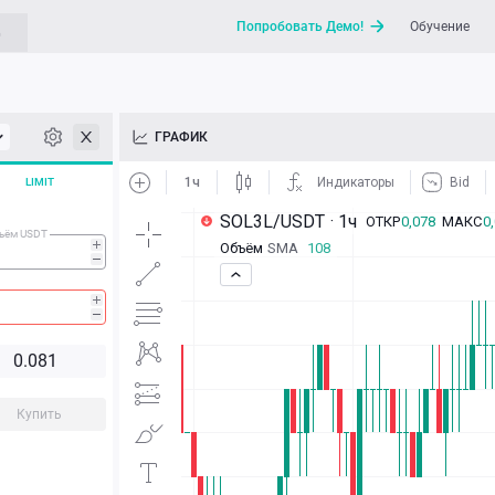
Попробовать Демо!
Обучение
G
API
ГРАФИК
Новости
LIMIT
Отправить запрос / Напи
ъём USDT
0.
0
8
1
Купить