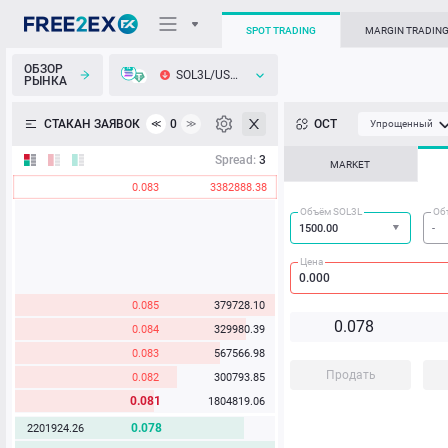
SPOT TRADING
MARGIN TRADIN
ОБЗОР
SOL3L/USDT
РЫНКА
О торговом терминале
СТАКАН ЗАЯВОК
0
ОСТ
≪
≫
Упрощенный
Личный кабинет
Spread:
3
MARKET
0.083
3382888.38
Heatmap
Объём SOL3L
Об
База знаний
Цена
0.085
379728.10
0.
0
7
8
0.084
329980.39
0.083
567566.98
Продать
0.082
300793.85
0.081
1804819.06
0.078
2201924.26