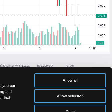
Й КАБИНЕТ MY FREE2EX
ПОДДЕРЖКА
О НАС
ть биржевой счет
Контакты
Документы
,
,
нить в BTC
ETH
LTC
База знаний
Политика AML/KYC
Allow all
,
,
в BTC
ETH
LTC
Отправить заявку
Политика конфиденциальности
alyse our
рская ссылка
Раскрытие рисков
ing and
ановить пароль/ПИН-код
Allow selection
r that
льности стоимости токенов;
Deny
сударствах.