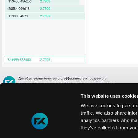
113480.456206
2.7903
20584.099618
2.7900
1190.164679
2.7897
341999.553603
2.7976
Для обеспечения безопасного, эффективного и прозрачного
представления о возможностях торговли с кредитным плечом на
FREE2EX сообщаем вам, что все активы, представленные в разделе
торговли с кредитным плечом или связанных с ней разделах в торговой
This website uses cookie
платформе являются цифровыми токенами, представляющими
различные торговые активы и отражающие стоимость таких активов.
We use cookies to personal
traffic. We also share info
Информация о рисках
1. Деятельность, связанная со сделками (операциями) с токенами связана
analytics partners who may
с высоким уровнем риска полной потери денежных средств и иных объектов граж
they’ve collected from your
технических сбоев (ошибок); совершения противоправных действий, включая хи
2. Помните, что токены не являются средством платежа и не обеспечиваются гос
Мы используем файлы cookie
3. Правовое регулирование сделок с токенами не имеет единообразного подхода