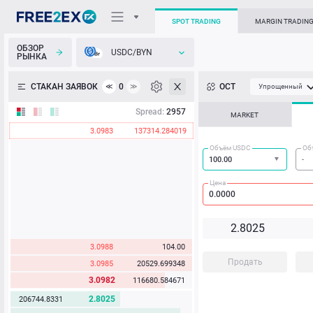
SPOT TRADING
MARGIN TRADIN
ОБЗОР
USDC/BYN
РЫНКА
О торговом терминале
СТАКАН ЗАЯВОК
0
ОСТ
≪
≫
Упрощенный
Личный кабинет
Spread:
2957
MARKET
3.0983
137314.284019
Heatmap
Объём USDC
Об
База знаний
Цена
2.8
02
5
3.0988
104.00
Продать
3.0985
20529.699348
3.0982
116680.584671
2.8025
206744.8331