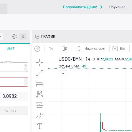
Попробовать Демо!
Обучение
G
API
ГРАФИК
Новости
LIMIT
Отправить запрос / Напи
ъём BYN
3.0
98
2
Купить