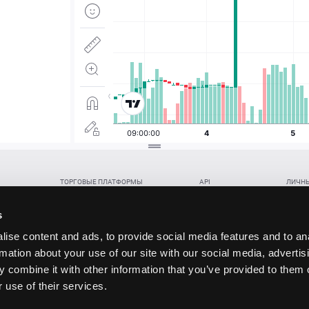
ТОРГОВЫЕ ПЛАТФОРМЫ
API
ЛИЧНЫ
Веб-терминал TickTrader
WebREST API
Откры
Win-терминал TickTrader
WebSocket Feed API
Попол
s
Приложение TickTrader для Android
WebSocket Trade API
Снять 
ise content and ads, to provide social media features and to an
Приложение TickTrader для iOS
FIX API
Партне
rmation about your use of our site with our social media, advertis
Восст
 combine it with other information that you’ve provided to them o
данских прав (инвестиций), переданных в обмен на токены (в том числе в результате волати
 use of their services.
щение).
ударством.
 и последствия совершения таких сделок могут иметь разную правовую оценку в различных го