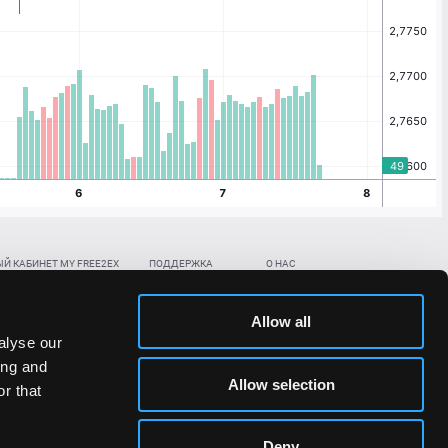
Й КАБИНЕТ MY FREE2EX
ПОДДЕРЖКА
О НАС
ть биржевой счет
Контакты
Документы
,
,
нить в BTC
ETH
LTC
База знаний
Политика AML/KYC
Allow all
,
,
в BTC
ETH
LTC
Отправить заявку
Политика конфиденциальности
alyse our
рская ссылка
Раскрытие рисков
ing and
ановить пароль/ПИН-код
Allow selection
r that
льности стоимости токенов;
Deny
сударствах.