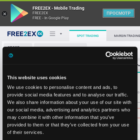
FREE2EX - Mobile Trading
ПРОСМОТР
FREE2EX
FREE - In Google Play
0.0306
426.0
0.0302
223.3
SPOT TRADING
MARGIN TRADIN
0.0300
44.4
ОБЗОР
WAL/USDT
0.0296
233.5
РЫНКА
О торговом терминале
0.0292
44.4
СТАКАН ЗАЯВОК
0
ОСТ
≪
≫
Упрощенный
0.0285
318.0
Личный кабинет
0.0278
233.5
Spread:
5
This website uses cookies
MARKET
0.0277
44.4
0.0256
965460.7
Heatmap
We use cookies to personalise content and ads, to
0.0269
44.4
Объём WAL
Об
provide social media features and to analyse our traffic.
0.0264
1451.2
We also share information about your use of our site with
База знаний
0.0262
2946.8
Цена
our social media, advertising and analytics partners who
0.0260
776.6
may combine it with other information that you’ve
0.0259
1451.2
provided to them or that they’ve collected from your use
0.0258
10226.4
0.0
24
8
of their services.
0.0257
417074.8