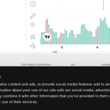
ТОРГОВЫЕ ПЛАТФОРМЫ
API
ЛИЧНЫ
Веб-терминал TickTrader
WebREST API
Откры
Win-терминал TickTrader
WebSocket Feed API
Попол
s
Приложение TickTrader для Android
WebSocket Trade API
Снять 
ise content and ads, to provide social media features and to an
Приложение TickTrader для iOS
FIX API
Партне
rmation about your use of our site with our social media, advertis
Восст
 combine it with other information that you’ve provided to them o
данских прав (инвестиций), переданных в обмен на токены (в том числе в результате волати
 use of their services.
щение).
ударством.
 и последствия совершения таких сделок могут иметь разную правовую оценку в различных го