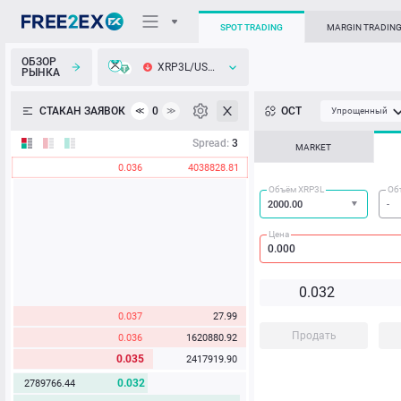
SPOT TRADING
MARGIN TRADIN
ОБЗОР
XRP3L/USDT
РЫНКА
О торговом терминале
СТАКАН ЗАЯВОК
0
ОСТ
≪
≫
Упрощенный
Личный кабинет
Spread:
3
MARKET
0.036
4038828.81
Heatmap
Объём XRP3L
Об
База знаний
Цена
0.
0
3
2
0.037
27.99
Продать
0.036
1620880.92
0.035
2417919.90
0.032
2789766.44