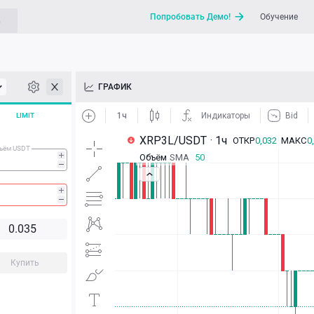
Попробовать Демо!
Обучение
G
API
ГРАФИК
Новости
LIMIT
Отправить запрос / Напи
ъём USDT
0.
0
3
5
Купить