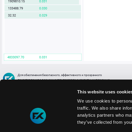
1909810.15
0.031
133488.79
0.030
32.32
0.029
4833097.70
0.031
Для обеспечения безопасного, эффективного и прозрачного
представления о возможностях торговли с кредитным плечом на
FREE2EX сообщаем вам, что все активы, представленные в разделе
торговли с кредитным плечом или связанных с ней разделах в торговой
This website uses cookie
платформе являются цифровыми токенами, представляющими
различные торговые активы и отражающие стоимость таких активов.
We use cookies to personal
traffic. We also share info
Информация о рисках
1. Деятельность, связанная со сделками (операциями) с токенами связана
analytics partners who may
с высоким уровнем риска полной потери денежных средств и иных объектов граж
they’ve collected from your
технических сбоев (ошибок); совершения противоправных действий, включая хи
2. Помните, что токены не являются средством платежа и не обеспечиваются гос
Мы используем файлы cookie
3. Правовое регулирование сделок с токенами не имеет единообразного подхода