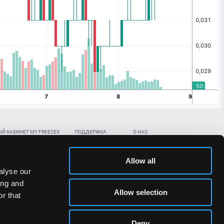
Й КАБИНЕТ MY FREE2EX
ПОДДЕРЖКА
О НАС
ть биржевой счет
Контакты
Документы
,
,
нить в BTC
ETH
LTC
База знаний
Политика AML/KYC
Allow all
,
,
в BTC
ETH
LTC
Отправить заявку
Политика конфиденциальности
alyse our
рская ссылка
Раскрытие рисков
ing and
ановить пароль/ПИН-код
Allow selection
r that
льности стоимости токенов;
Deny
сударствах.