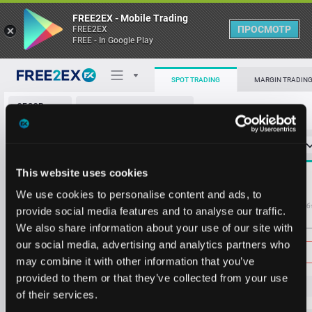
FREE2EX - Mobile Trading
ПРОСМОТР
FREE2EX
FREE - In Google Play
SPOT TRADING
MARGIN TRADIN
ОБЗОР
ZRX/USDT
РЫНКА
О торговом терминале
СТАКАН ЗАЯВОК
0
ОСТ
≪
≫
Упрощенный
Личный кабинет
Spread:
3
This website uses cookies
MARKET
0.11
53871.40
Heatmap
We use cookies to personalise content and ads, to
Объём ZRX
Об
provide social media features and to analyse our traffic.
We also share information about your use of our site with
База знаний
Цена
our social media, advertising and analytics partners who
may combine it with other information that you’ve
provided to them or that they’ve collected from your use
0.0
7
of their services.