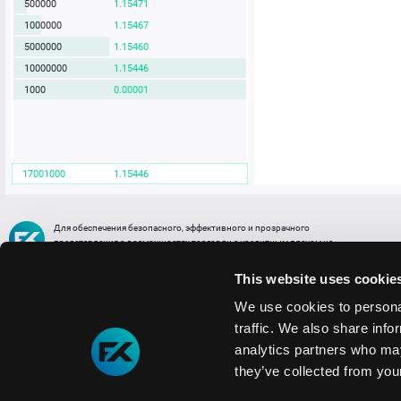
500000
1.15471
1000000
1.15467
5000000
1.15460
10000000
1.15446
1000
0.00001
17001000
1.15446
Для обеспечения безопасного, эффективного и прозрачного
представления о возможностях торговли с кредитным плечом на
FREE2EX сообщаем вам, что все активы, представленные в разделе
торговли с кредитным плечом или связанных с ней разделах в торговой
This website uses cookie
платформе являются цифровыми токенами, представляющими
различные торговые активы и отражающие стоимость таких активов.
We use cookies to personal
traffic. We also share info
Информация о рисках
1. Деятельность, связанная со сделками (операциями) с токенами связана
analytics partners who may
с высоким уровнем риска полной потери денежных средств и иных объектов граж
they’ve collected from your
технических сбоев (ошибок); совершения противоправных действий, включая хи
2. Помните, что токены не являются средством платежа и не обеспечиваются гос
Мы используем файлы cookie
3. Правовое регулирование сделок с токенами не имеет единообразного подхода