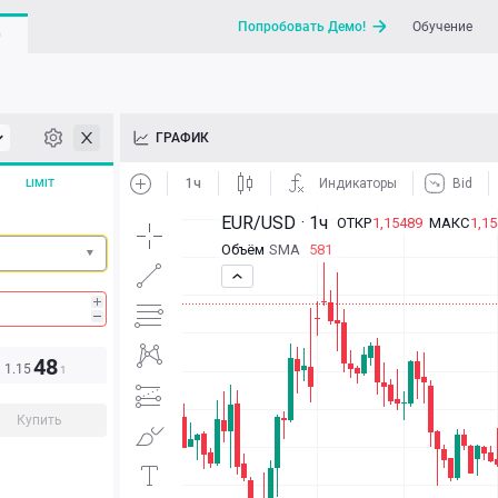
Попробовать Демо!
Обучение
G
API
ГРАФИК
Новости
LIMIT
Отправить запрос / Напи
48
1.15
1
Купить