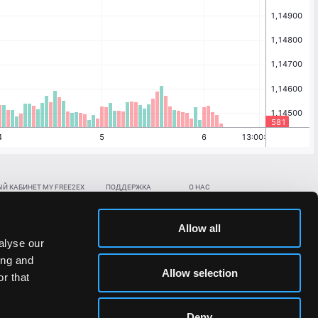
Й КАБИНЕТ MY FREE2EX
ПОДДЕРЖКА
О НАС
ть биржевой счет
Контакты
Документы
,
,
нить в BTC
ETH
LTC
База знаний
Политика AML/KYC
Allow all
,
,
в BTC
ETH
LTC
Отправить заявку
Политика конфиденциальности
alyse our
рская ссылка
Раскрытие рисков
ing and
ановить пароль/ПИН-код
Allow selection
r that
льности стоимости токенов;
Deny
сударствах.