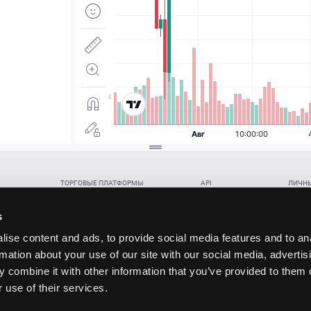
ТОРГОВЫЕ ПЛАТФОРМЫ
API
ЛИЧНЫ
Веб-терминал TickTrader
WebREST API
Откры
Win-терминал TickTrader
WebSocket Feed API
Попол
s
Приложение TickTrader для Android
WebSocket Trade API
Снять 
ise content and ads, to provide social media features and to an
Приложение TickTrader для iOS
FIX API
Партне
rmation about your use of our site with our social media, advertis
Восст
 combine it with other information that you’ve provided to them o
данских прав (инвестиций), переданных в обмен на токены (в том числе в результате волати
 use of their services.
щение).
ударством.
 и последствия совершения таких сделок могут иметь разную правовую оценку в различных го