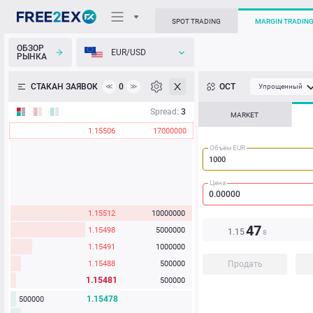
SPOT TRADING
MARGIN TRADIN
ОБЗОР
EUR/USD
РЫНКА
О торговом терминале
СТАКАН ЗАЯВОК
0
ОСТ
≪
≫
Упрощенный
Личный кабинет
Spread:
3
MARKET
1.15506
17000000
Heatmap
Объём EUR
База знаний
Цена
1.15512
10000000
47
1.15498
5000000
1.15
8
1.15491
1000000
1.15488
500000
Продать
1.15481
500000
1.15478
500000